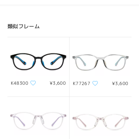
発送
全てのレビューを読む
配送時間
類似フレーム
8-19営業日
詳細
レビューを書く
配送
K48300
¥3,600
K77267
¥3,600