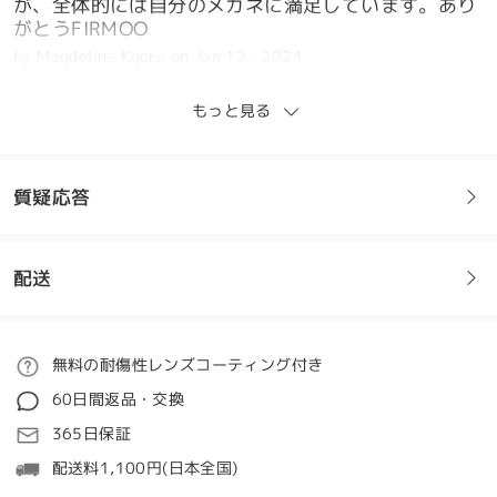
が、全体的には自分のメガネに満足しています。あり
がとうFIRMOO
by
Magdeline Kgoro
on
Jan 12 , 2024
もっと見る
とても素敵で彼女にぴったりです。彼女はとても快適
質疑応答
です ♥️
by
Brenda
on
Dec 12 , 2023
配送
フレームについてご質問がある場合は、以下からお問い合わせく
ださい。
ご注文
無料の耐傷性レンズコーティング付き
質問する
60日間返品・交換
処理時間
365日保証
5-7営業日
詳細
配送料1,100円(日本全国)