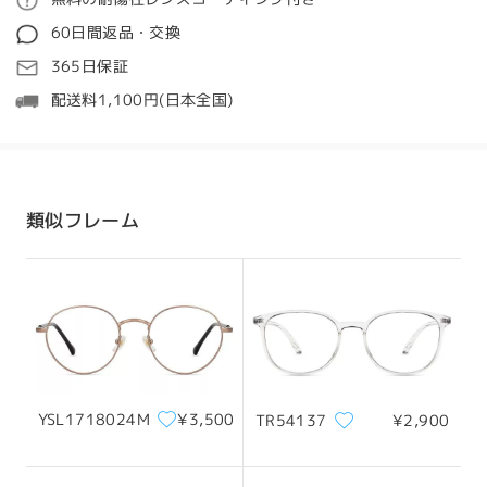
質問する
60日間返品・交換
処理時間
365日保証
5-7営業日
詳細
配送料1,100円(日本全国)
発送
配送時間
類似フレーム
顔型:
縦幅:
横幅:
8-19営業日
詳細
ひし形の顔
17cm/6.69in
15cm/5.91in
配送
サイズについて
YSL1718024M
¥3,500
TR54137
¥2,900