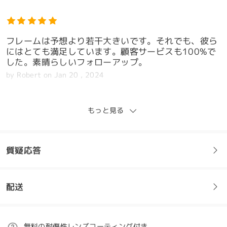
フレームは予想より若干大きいです。それでも、彼ら
にはとても満足しています。顧客サービスも100%で
した。素晴らしいフォローアップ。
by
Robert
on
Jan 20 , 2024
もっと見る
強くて丈夫な感じがします。素晴らしいメガネです。
モデル情報
また、カスタマーサポートもここが最高です。
質疑応答
by
Junior
on
Jan 16 , 2024
配送
フレームについてご質問がある場合は、以下からお問い合わせく
全てのレビューを読む
ださい。
レビューを書く
ご注文
無料の耐傷性レンズコーティング付き