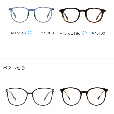
フレーム幅
テンプル
135mm/ 5.31in
145mm/ 5.71in
TM15544
¥3,800
Andrew186
¥4,400
レンズ幅
天地幅
ブリッジ幅
50mm/ 1.97in
46mm/ 1.81in
21mm/ 0.83in
おすすめの顔型
ベストセラー
四角顔
丸顔
ハート顔
ひし形の顔
卵型の顔