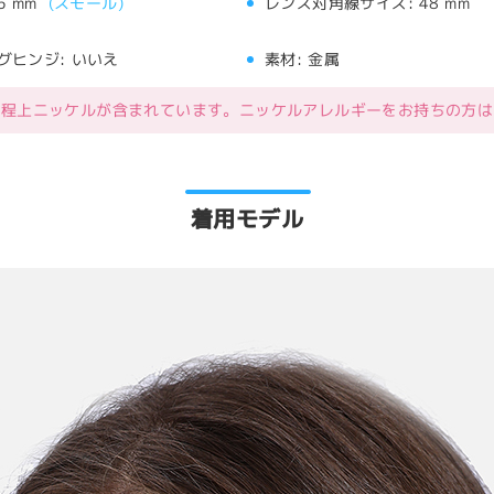
5 mm
(
スモール
)
レンズ対角線サイズ:
48 mm
グヒンジ:
いいえ
素材:
金属
工程上ニッケルが含まれています。ニッケルアレルギーをお持ちの方は
着用モデル