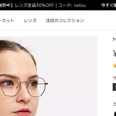
謝祭
📢
】
レンズ全品30％OFF｜コード: natsu
今すぐ購
トカット
レンズ
注目のコレクション
M
カ