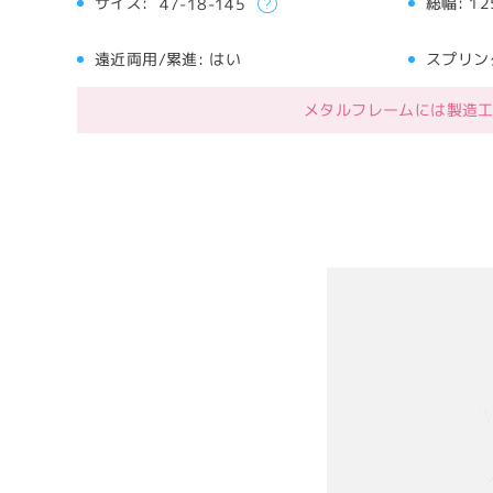
サイズ:
総幅:
12
47-18-145
遠近両用/累進:
はい
スプリン
メタルフレームには製造