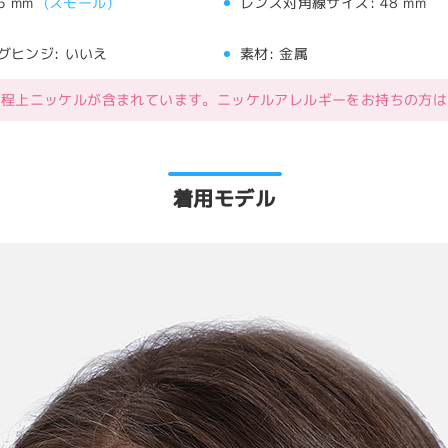
5 mm
(
スモール
)
レンズ対角線サイズ:
48 mm
グヒンジ:
いいえ
素材:
金属
工程上ニッケルが含まれています。ニッケルアレルギーをお持ちの方は
着用モデル