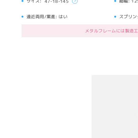
サイズ:
総幅:
12
47-18-145
遠近両用/累進:
はい
スプリン
メタルフレームには製造