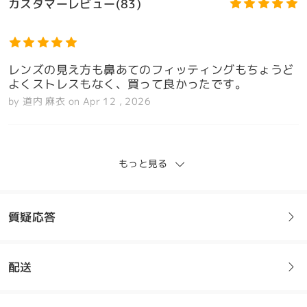
カスタマーレビュー(83)
レンズの見え方も鼻あてのフィッティングもちょうど
よくストレスもなく、買って良かったです。
by
道内 麻衣
on
Apr 12 , 2026
もっと見る
サイズが51口19-145でした、商品仕様の表記と違う
のはミスです、このようなちょとしたミスが信頼を失
う入口になると思います。
質疑応答
by
勉
on
Aug 26 , 2025
配送
Firmoo's
reply
Aug 27 , 2025
フレームについてご質問がある場合は、以下からお問い合わせく
ださい。
こんにちは！