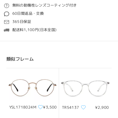
ご注文
ご指摘いただきありがとうございます。フレームサイ
無料の耐傷性レンズコーティング付き
質問する
ズについてご迷惑をおかけし、誠に申し訳ございませ
60日間返品・交換
ん。
処理時間
365日保証
当社は複数のフレームサプライヤーと提携しているた
5-7営業日
詳細
配送料1,100円(日本全国)
め、計測方法が異なる場合がございます。一貫性を保
つため、フレームサイズは常に当社で再計測し、商品
発送
ページに掲載しています。お客様には、記載されてい
る計測値をご信頼いただけます。
配送時間
類似フレーム
お客様からのフィードバックは、サービスの向上と精
8-19営業日
詳細
度維持に役立てさせていただきますので、何卒ご理解
ください。今後も問題発生を防ぐため、引き続き注意
深くモニタリングしてまいりますので、ご安心くださ
配送
い。
ご不明な点がございましたら、ライブチャット（24時
間年中無休）またはservice@firmoo.jpまでお気軽に
お問い合わせください。
YSL1718024M
¥3,500
TR54137
¥2,900