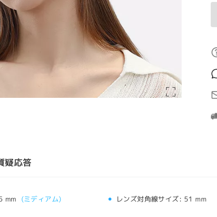
質疑応答
5 mm
(
ミディアム
)
レンズ対角線サイズ:
51 mm