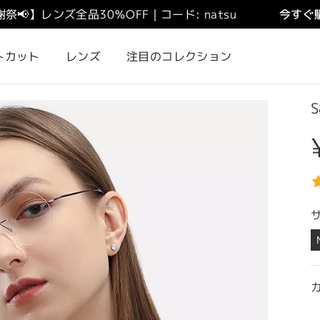
謝祭
📢
】
レンズ全品30％OFF｜コード: natsu
今すぐ購
トカット
レンズ
注目のコレクション
S
カ