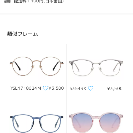
配送料1,100円(日本全国)
ムをお探しとのこと、ご理解のほどよろしくお願いい
お問い合わせありがとうございます！
たします。
発送
ご注文の際は、処方箋のコピーまたは写真をアップロードしてい
ただくことをお勧めします。
オンラインでぴったりのメガネを見つけるのは難しい
と存じますが、Firmooならお客様のお探しのメガネ
配送時間
類似フレーム
ご要望がございましたら、チェックアウトページにメッセージを
を簡単に見つけていただけるようお手伝いいたしま
残してください。
8-19営業日
詳細
す。ご自身の顔の形がわからない場合や、フレームの
スタイルやサイズ選びでお困りの場合は、Firmooが
ご不明な点がございましたら、お気軽にライブチャット（24時間
お手伝いいたします。
年中無休）またはメール（
service@firmoo.jp
）にてお問い合わ
配送
せください。
1. 顔の形とフレームのスタイルをご確認ください。
オン Aug 1 , 2026
(https://www.firmoo.jp/help-p-119.shtml)
2. バーチャル試着機能で、お好みのスタイルをお選び
いただけます。
YSL1718024M
¥3,500
S3543X
¥3,500
(https://www.firmoo.jp/help-p-112.shtml)
質問
:
3. 適切なフレームサイズの見つけ方
こちらの度無しレンズを検討しているのですが、レンズ
(https://www.firmoo.jp/help-p-1.shtml)
の厚みはどのくらいになりますか？
お客様のご要望にお応えして、交換コードをご提供い
by 有馬 オン Dec 11 , 2025
たしました。このコードを使用して、お客様のお好み
に合ったフレームを新たにご注文いただけます。大き