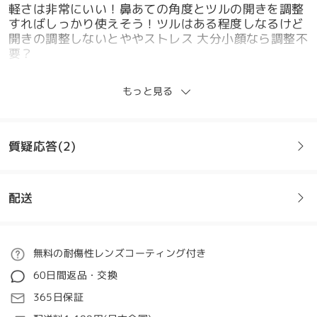
軽さは非常にいい！鼻あての角度とツルの開きを調整
すればしっかり使えそう！ツルはある程度しなるけど
開きの調整しないとややストレス 大分小顔なら調整不
要？
by
マーツ
on
Apr 21 , 2026
もっと見る
質疑応答(2)
とても良いのですが…小さいので、フレームを大きく
して欲しい
by
関 友彰
on
May 22 , 2025
配送
質問
:
Firmoo's
reply
May 22 , 2025
度数の指定は注文の時でいいんですか？
ご注文
こんにちは、Tomoaki様
無料の耐傷性レンズコーティング付き
by 加治 オン Aug 1 , 2026
60日間返品・交換
ご意見ありがとうございます！メガネの品質にご満足
処理時間
Firmoo's
reply
いただけたとのこと、大変嬉しく思います。しかしな
365日保証
こんにちは、梶様
がら、よりフィット感を高めるために大きめのフレー
5-7営業日
詳細