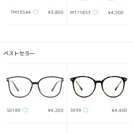
Firmoo's
reply
めのサイズ選びや交換手続きについてご不明な点がご
こんにちは、Arima様
ざいましたら、お気軽にお問い合わせください。喜ん
TM15544
¥3,800
MT71853
¥4,500
でお手伝いさせていただきます。
お問い合わせありがとうございます！
ご理解のほど、重ねてお願い申し上げます。お客様に
度なしメガネをご購入とのことですので、まずは当社のラボチー
ムに通常のレンズの厚さを確認させていただきます。
ぴったりのフレームをお選びいただけるよう、心より
お待ちしております。
ご返答が届き次第、すぐにご連絡いたします。
ご不明な点がございましたら、ライブチャット（24時
ベストセラー
専属カスタマーサービス担当者が、平日は24時間以内、週末は
間年中無休）または service@firmoo.jp までメール
48時間以内にメールにてご連絡いたします。メールが迷惑メール
でお問い合わせください。
フォルダに振り分けられている場合がございますので、そちらも
ご確認ください。
オン Dec 12 , 2025
全てのレビューを読む
レビューを書く
質問する
S0189
¥4,200
S939
¥4,400