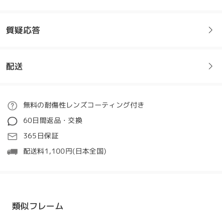
このメガネが本当に大好きです！まさに私が望んでい
た形とサイズでした。すごくフェミニンじゃないのも
モデル情報
嬉しいですね！
質疑応答
by
Stephanie
on
Jan 3 , 2024
配送
フレームについてご質問がある場合は、以下からお問い合わせく
全てのレビューを読む
ださい。
レビューを書く
ご注文
無料の耐傷性レンズコーティング付き
質問する
60日間返品・交換
処理時間
365日保証
5-7営業日
詳細
配送料1,100円(日本全国)
発送
配送時間
類似フレーム
顔型:
縦幅:
横幅:
8-19営業日
詳細
四角顔
17.5cm/ 6.89 in
13cm/ 5.12 in