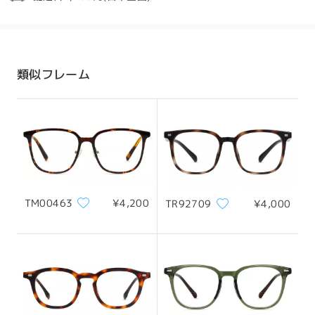
発送
配送時間
類似フレーム
8-19営業日
詳細
全てのレビューを読む
配送
レビューを書く
TM00463
¥4,200
TR92709
¥4,000