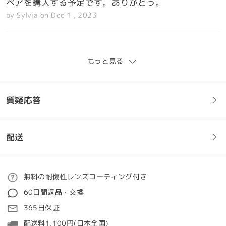
ペアを購入する予定です。ありがとう。
by
Sylvia
on
Dec 1 , 2023
もっと見る
価格の割に本当に素晴らしいフレームです（プロモー
ションコードを使用して無料で入手できました！） ユ
ニークですが、あまり奇抜ではありません。私はグレ
質疑応答
ー/クリアのものを手に入れましたが、私の唯一の不
満は、プラスチック部分がわずかに紫っぽい色合いを
していることと、金属製のブリッジ部分が非常にわず
かに非対称であることですが、非常に綿密に分析しな
配送
フレームについてご質問がある場合は、以下からお問い合わせく
い限り実際にはわかりません。
ださい。
by
Sam
on
Sep 2 , 2023
ご注文
無料の耐傷性レンズコーティング付き
質問する
60日間返品・交換
処理時間
365日保証
5-7営業日
詳細
配送料1,100円(日本全国)