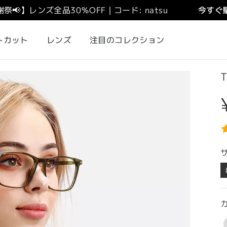
謝祭
📢
】
レンズ全品30％OFF｜コード: natsu
今すぐ購
トカット
レンズ
注目のコレクション
T
カ