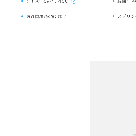
サイズ:
総幅:
14
59-17-150
遠近両用/累進:
はい
スプリン