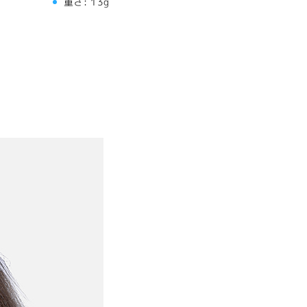
重さ:
13g