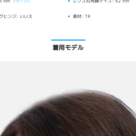
8 mm
(
ラージ
)
レンズ対角線サイズ:
62 mm
グヒンジ:
いいえ
素材:
TR
着用モデル