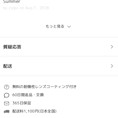
Summer
by
zvips
on
Aug 7 , 2026
もっと見る
These sunglasses are absolutely STUNNING!!!!
First time ordering from Firmoo and I am really
質疑応答
pleased with the service and prices. So much so I
have done a second order for some other
glasses!!
配送
by
Rebecca
on
Jul 30 , 2026
フレームについてご質問がある場合は、以下からお問い合わせく
ださい。
ご注文
無料の耐傷性レンズコーティング付き
全てのレビューを読む
質問する
60日間返品・交換
レビューを書く
処理時間
365日保証
5-7営業日
詳細
配送料1,100円(日本全国)