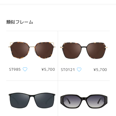
発送
配送時間
類似フレーム
8-19営業日
詳細
配送
ST985
¥5,700
ST0121
¥5,700