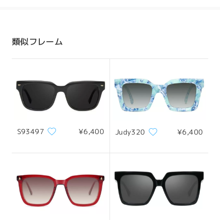
発送
配送時間
類似フレーム
8-19営業日
詳細
配送
S93497
¥6,400
Judy320
¥6,400