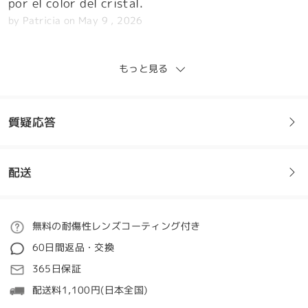
por el color del cristal.
by
Patricia
on
May 9 , 2026
もっと見る
レビューを書く
質疑応答
配送
フレームについてご質問がある場合は、以下からお問い合わせく
ださい。
ご注文
無料の耐傷性レンズコーティング付き
質問する
60日間返品・交換
処理時間
365日保証
5-7営業日
詳細
配送料1,100円(日本全国)