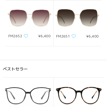
レンズ幅
天地幅
ブリッジ幅
54mm/ 2.13in
47mm/ 1.85in
15mm/ 0.59in
FM2652
¥6,400
FM2651
¥6,400
おすすめの顔型
ベストセラー
四角顔
丸顔
ハート顔
ひし形の顔
卵型の顔
*画像はイメージです。実際とは異なる場合があります。