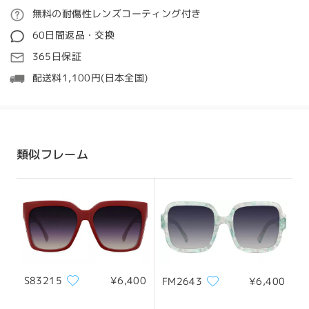
ご注文
無料の耐傷性レンズコーティング付き
質問する
60日間返品・交換
処理時間
365日保証
5-7営業日
詳細
配送料1,100円(日本全国)
発送
顔型:
縦幅:
横幅:
四角顔
17.5cm/ 6.89 in
13cm/ 5.12 in
配送時間
類似フレーム
8-19営業日
詳細
サイズについて
配送
S83215
¥6,400
FM2643
¥6,400
フレーム幅
テンプル
131mm/ 5.16in
143mm/ 5.63in