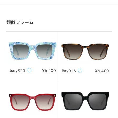
発送
配送時間
類似フレーム
8-19営業日
詳細
配送
Judy320
¥6,400
Bay016
¥6,400