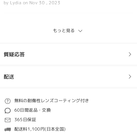
by
Lydia
on
Nov 30 , 2023
もっと見る
素晴らしい価値と品質。
by
K-vel
on
Nov 30 , 2023
質疑応答
全てのレビューを読む
配送
フレームについてご質問がある場合は、以下からお問い合わせく
レビューを書く
ださい。
ご注文
無料の耐傷性レンズコーティング付き
質問する
60日間返品・交換
処理時間
365日保証
5-7営業日
詳細
配送料1,100円(日本全国)