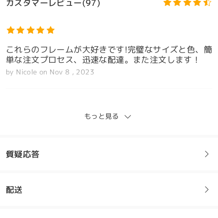
カスタマーレビュー(97)
これらのフレームが大好きです!完璧なサイズと色、簡
単な注文プロセス、迅速な配達。また注文します！
by
Nicole
on
Nov 8 , 2023
モデル情報
もっと見る
素晴らしくて快適
by
Elizabeth
on
Nov 6 , 2023
質疑応答
全てのレビューを読む
配送
フレームについてご質問がある場合は、以下からお問い合わせく
レビューを書く
ださい。