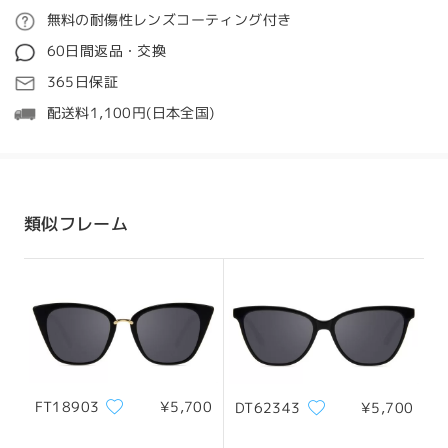
ご注文
無料の耐傷性レンズコーティング付き
質問する
60日間返品・交換
処理時間
365日保証
5-7営業日
詳細
配送料1,100円(日本全国)
発送
顔型:
縦幅:
横幅:
四角い丸顔
20cm/7.8in
22cm/8.6in
配送時間
類似フレーム
8-19営業日
詳細
サイズについて
配送
FT18903
¥5,700
DT62343
¥5,700
フレーム幅
テンプル
132mm/ 5.20in
145mm/ 5.71in