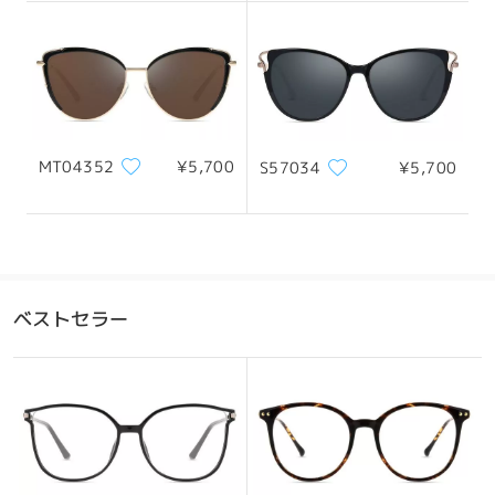
レンズ幅
天地幅
ブリッジ幅
54mm/ 2.13in
49mm/ 1.93in
17mm/ 0.67in
MT04352
¥5,700
S57034
¥5,700
おすすめの顔型
ベストセラー
四角顔
丸顔
ハート顔
ひし形の顔
卵型の顔
*画像はイメージです。実際とは異なる場合があります。